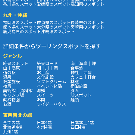
香川県のスポット
愛媛県のスポット
高知県のスポット
九州・沖縄
福岡県のスポット
佐賀県のスポット
長崎県のスポット
熊本県のスポット
大分県のスポット
宮崎県のスポット
鹿児島県のスポット
沖縄県のスポット
詳細条件からツーリングスポットを探す
ジャンル
絶景スポット
絶景ロード
海｜海岸｜岬
山｜高原
湖｜川｜滝
食事処
道の駅
お土産
神社｜寺院
温泉
文化施設
カフェ｜軽食
商業施設
ソフトクリーム
林道
夜景
イベント体験
宿泊施設
美術館｜資料館
海鮮
ダム
キャンプ場
スイーツ
珍スポット
動植物園
お肉
麺類
お酒
ライダーハウス
東西南北の端
全ての端
日本4端
日本本土4端
北海道4端
本州4端
四国4端
九州4端