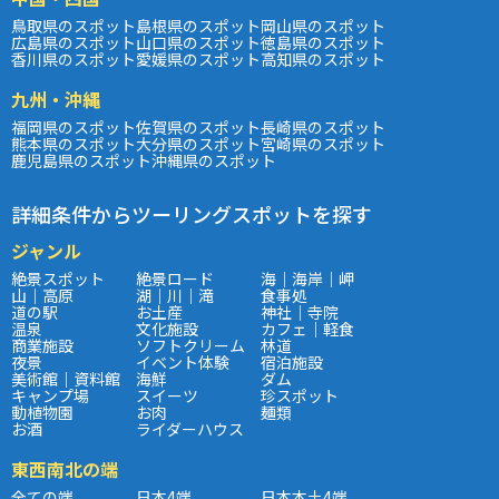
鳥取県のスポット
島根県のスポット
岡山県のスポット
広島県のスポット
山口県のスポット
徳島県のスポット
香川県のスポット
愛媛県のスポット
高知県のスポット
九州・沖縄
福岡県のスポット
佐賀県のスポット
長崎県のスポット
熊本県のスポット
大分県のスポット
宮崎県のスポット
鹿児島県のスポット
沖縄県のスポット
詳細条件からツーリングスポットを探す
ジャンル
絶景スポット
絶景ロード
海｜海岸｜岬
山｜高原
湖｜川｜滝
食事処
道の駅
お土産
神社｜寺院
温泉
文化施設
カフェ｜軽食
商業施設
ソフトクリーム
林道
夜景
イベント体験
宿泊施設
美術館｜資料館
海鮮
ダム
キャンプ場
スイーツ
珍スポット
動植物園
お肉
麺類
お酒
ライダーハウス
東西南北の端
全ての端
日本4端
日本本土4端