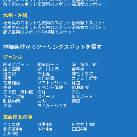
香川県のスポット
愛媛県のスポット
高知県のスポット
九州・沖縄
福岡県のスポット
佐賀県のスポット
長崎県のスポット
熊本県のスポット
大分県のスポット
宮崎県のスポット
鹿児島県のスポット
沖縄県のスポット
詳細条件からツーリングスポットを探す
ジャンル
絶景スポット
絶景ロード
海｜海岸｜岬
山｜高原
湖｜川｜滝
食事処
道の駅
お土産
神社｜寺院
温泉
文化施設
カフェ｜軽食
商業施設
ソフトクリーム
林道
夜景
イベント体験
宿泊施設
美術館｜資料館
海鮮
ダム
キャンプ場
スイーツ
珍スポット
動植物園
お肉
麺類
お酒
ライダーハウス
東西南北の端
全ての端
日本4端
日本本土4端
北海道4端
本州4端
四国4端
九州4端