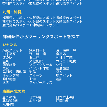
香川県のスポット
愛媛県のスポット
高知県のスポット
九州・沖縄
福岡県のスポット
佐賀県のスポット
長崎県のスポット
熊本県のスポット
大分県のスポット
宮崎県のスポット
鹿児島県のスポット
沖縄県のスポット
詳細条件からツーリングスポットを探す
ジャンル
絶景スポット
絶景ロード
海｜海岸｜岬
山｜高原
湖｜川｜滝
食事処
道の駅
お土産
神社｜寺院
温泉
文化施設
カフェ｜軽食
商業施設
ソフトクリーム
林道
夜景
イベント体験
宿泊施設
美術館｜資料館
海鮮
ダム
キャンプ場
スイーツ
珍スポット
動植物園
お肉
麺類
お酒
ライダーハウス
東西南北の端
全ての端
日本4端
日本本土4端
北海道4端
本州4端
四国4端
九州4端