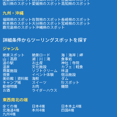
香川県のスポット
愛媛県のスポット
高知県のスポット
九州・沖縄
福岡県のスポット
佐賀県のスポット
長崎県のスポット
熊本県のスポット
大分県のスポット
宮崎県のスポット
鹿児島県のスポット
沖縄県のスポット
詳細条件からツーリングスポットを探す
ジャンル
絶景スポット
絶景ロード
海｜海岸｜岬
山｜高原
湖｜川｜滝
食事処
道の駅
お土産
神社｜寺院
温泉
文化施設
カフェ｜軽食
商業施設
ソフトクリーム
林道
夜景
イベント体験
宿泊施設
美術館｜資料館
海鮮
ダム
キャンプ場
スイーツ
珍スポット
動植物園
お肉
麺類
お酒
ライダーハウス
東西南北の端
全ての端
日本4端
日本本土4端
北海道4端
本州4端
四国4端
九州4端