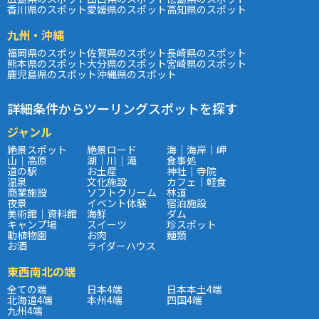
香川県のスポット
愛媛県のスポット
高知県のスポット
九州・沖縄
福岡県のスポット
佐賀県のスポット
長崎県のスポット
熊本県のスポット
大分県のスポット
宮崎県のスポット
鹿児島県のスポット
沖縄県のスポット
詳細条件からツーリングスポットを探す
ジャンル
絶景スポット
絶景ロード
海｜海岸｜岬
山｜高原
湖｜川｜滝
食事処
道の駅
お土産
神社｜寺院
温泉
文化施設
カフェ｜軽食
商業施設
ソフトクリーム
林道
夜景
イベント体験
宿泊施設
美術館｜資料館
海鮮
ダム
キャンプ場
スイーツ
珍スポット
動植物園
お肉
麺類
お酒
ライダーハウス
東西南北の端
全ての端
日本4端
日本本土4端
北海道4端
本州4端
四国4端
九州4端