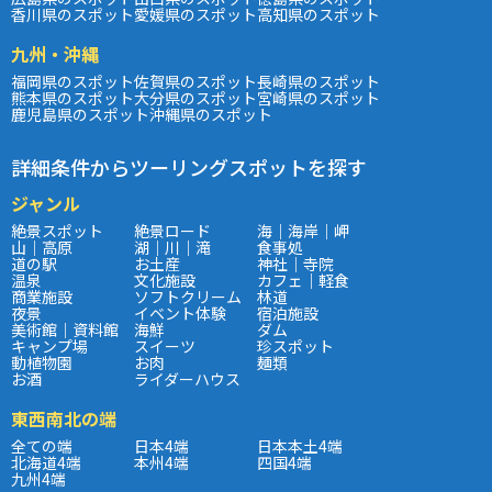
香川県のスポット
愛媛県のスポット
高知県のスポット
九州・沖縄
福岡県のスポット
佐賀県のスポット
長崎県のスポット
熊本県のスポット
大分県のスポット
宮崎県のスポット
鹿児島県のスポット
沖縄県のスポット
詳細条件からツーリングスポットを探す
ジャンル
絶景スポット
絶景ロード
海｜海岸｜岬
山｜高原
湖｜川｜滝
食事処
道の駅
お土産
神社｜寺院
温泉
文化施設
カフェ｜軽食
商業施設
ソフトクリーム
林道
夜景
イベント体験
宿泊施設
美術館｜資料館
海鮮
ダム
キャンプ場
スイーツ
珍スポット
動植物園
お肉
麺類
お酒
ライダーハウス
東西南北の端
全ての端
日本4端
日本本土4端
北海道4端
本州4端
四国4端
九州4端