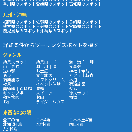
香川県のスポット
愛媛県のスポット
高知県のスポット
九州・沖縄
福岡県のスポット
佐賀県のスポット
長崎県のスポット
熊本県のスポット
大分県のスポット
宮崎県のスポット
鹿児島県のスポット
沖縄県のスポット
詳細条件からツーリングスポットを探す
ジャンル
絶景スポット
絶景ロード
海｜海岸｜岬
山｜高原
湖｜川｜滝
食事処
道の駅
お土産
神社｜寺院
温泉
文化施設
カフェ｜軽食
商業施設
ソフトクリーム
林道
夜景
イベント体験
宿泊施設
美術館｜資料館
海鮮
ダム
キャンプ場
スイーツ
珍スポット
動植物園
お肉
麺類
お酒
ライダーハウス
東西南北の端
全ての端
日本4端
日本本土4端
北海道4端
本州4端
四国4端
九州4端