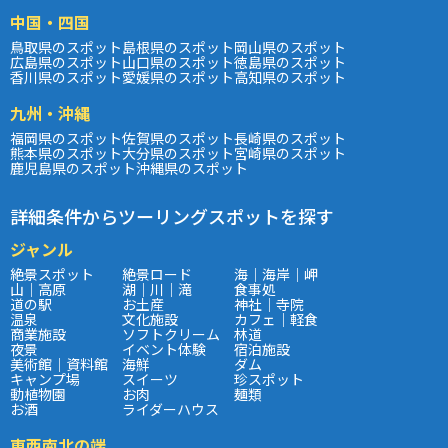
中国・四国
鳥取県のスポット
島根県のスポット
岡山県のスポット
広島県のスポット
山口県のスポット
徳島県のスポット
香川県のスポット
愛媛県のスポット
高知県のスポット
九州・沖縄
福岡県のスポット
佐賀県のスポット
長崎県のスポット
熊本県のスポット
大分県のスポット
宮崎県のスポット
鹿児島県のスポット
沖縄県のスポット
詳細条件からツーリングスポットを探す
ジャンル
絶景スポット
絶景ロード
海｜海岸｜岬
山｜高原
湖｜川｜滝
食事処
道の駅
お土産
神社｜寺院
温泉
文化施設
カフェ｜軽食
商業施設
ソフトクリーム
林道
夜景
イベント体験
宿泊施設
美術館｜資料館
海鮮
ダム
キャンプ場
スイーツ
珍スポット
動植物園
お肉
麺類
お酒
ライダーハウス
東西南北の端