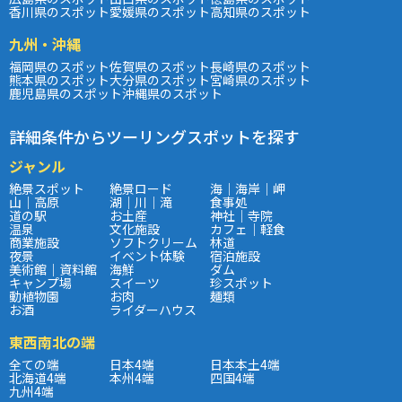
香川県のスポット
愛媛県のスポット
高知県のスポット
九州・沖縄
福岡県のスポット
佐賀県のスポット
長崎県のスポット
熊本県のスポット
大分県のスポット
宮崎県のスポット
鹿児島県のスポット
沖縄県のスポット
詳細条件からツーリングスポットを探す
ジャンル
絶景スポット
絶景ロード
海｜海岸｜岬
山｜高原
湖｜川｜滝
食事処
道の駅
お土産
神社｜寺院
温泉
文化施設
カフェ｜軽食
商業施設
ソフトクリーム
林道
夜景
イベント体験
宿泊施設
美術館｜資料館
海鮮
ダム
キャンプ場
スイーツ
珍スポット
動植物園
お肉
麺類
お酒
ライダーハウス
東西南北の端
全ての端
日本4端
日本本土4端
北海道4端
本州4端
四国4端
九州4端