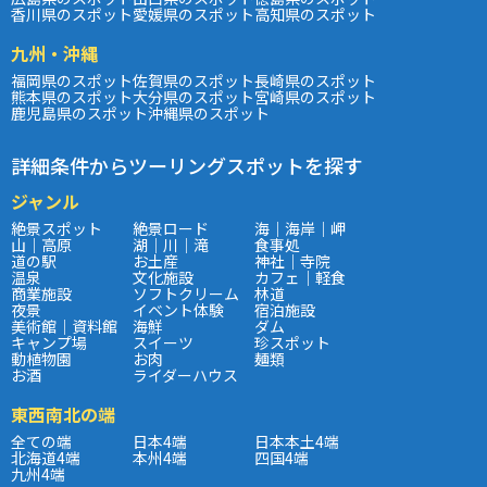
香川県のスポット
愛媛県のスポット
高知県のスポット
九州・沖縄
福岡県のスポット
佐賀県のスポット
長崎県のスポット
熊本県のスポット
大分県のスポット
宮崎県のスポット
鹿児島県のスポット
沖縄県のスポット
詳細条件からツーリングスポットを探す
ジャンル
絶景スポット
絶景ロード
海｜海岸｜岬
山｜高原
湖｜川｜滝
食事処
道の駅
お土産
神社｜寺院
温泉
文化施設
カフェ｜軽食
商業施設
ソフトクリーム
林道
夜景
イベント体験
宿泊施設
美術館｜資料館
海鮮
ダム
キャンプ場
スイーツ
珍スポット
動植物園
お肉
麺類
お酒
ライダーハウス
東西南北の端
全ての端
日本4端
日本本土4端
北海道4端
本州4端
四国4端
九州4端