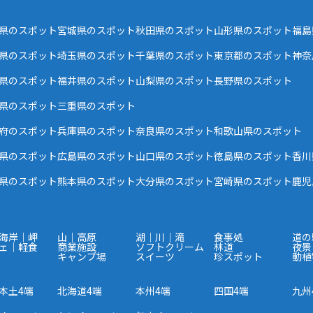
県のスポット
宮城県のスポット
秋田県のスポット
山形県のスポット
福島
県のスポット
埼玉県のスポット
千葉県のスポット
東京都のスポット
神奈
県のスポット
福井県のスポット
山梨県のスポット
長野県のスポット
県のスポット
三重県のスポット
府のスポット
兵庫県のスポット
奈良県のスポット
和歌山県のスポット
県のスポット
広島県のスポット
山口県のスポット
徳島県のスポット
香川
県のスポット
熊本県のスポット
大分県のスポット
宮崎県のスポット
鹿児
海岸｜岬
山｜高原
湖｜川｜滝
食事処
道の
ェ｜軽食
商業施設
ソフトクリーム
林道
夜景
キャンプ場
スイーツ
珍スポット
動植
本土4端
北海道4端
本州4端
四国4端
九州