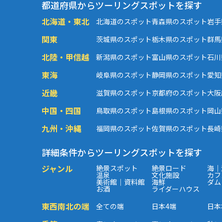
都道府県からツーリングスポットを探す
北海道・東北
北海道のスポット
青森県のスポット
岩手
関東
茨城県のスポット
栃木県のスポット
群馬
北陸・甲信越
新潟県のスポット
富山県のスポット
石川
東海
岐阜県のスポット
静岡県のスポット
愛知
近畿
滋賀県のスポット
京都府のスポット
大阪
中国・四国
鳥取県のスポット
島根県のスポット
岡山
九州・沖縄
福岡県のスポット
佐賀県のスポット
長崎
詳細条件からツーリングスポットを探す
ジャンル
絶景スポット
絶景ロード
海｜
温泉
文化施設
カフ
美術館｜資料館
海鮮
ダム
お酒
ライダーハウス
東西南北の端
全ての端
日本4端
日本