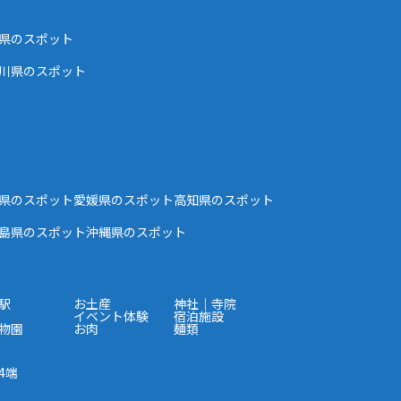
県のスポット
川県のスポット
県のスポット
愛媛県のスポット
高知県のスポット
島県のスポット
沖縄県のスポット
駅
お土産
神社｜寺院
イベント体験
宿泊施設
物園
お肉
麺類
4端