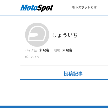
モトスポットとは
しょういち
未設定
未設定
バイク歴
地域
所有バイク
投稿記事