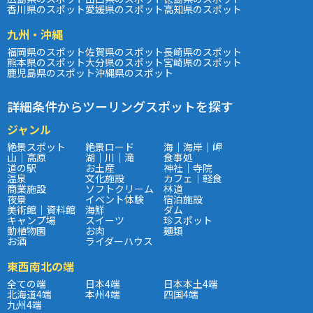
香川県のスポット
愛媛県のスポット
高知県のスポット
九州・沖縄
福岡県のスポット
佐賀県のスポット
長崎県のスポット
熊本県のスポット
大分県のスポット
宮崎県のスポット
鹿児島県のスポット
沖縄県のスポット
詳細条件からツーリングスポットを探す
ジャンル
絶景スポット
絶景ロード
海｜海岸｜岬
山｜高原
湖｜川｜滝
食事処
道の駅
お土産
神社｜寺院
温泉
文化施設
カフェ｜軽食
商業施設
ソフトクリーム
林道
夜景
イベント体験
宿泊施設
美術館｜資料館
海鮮
ダム
キャンプ場
スイーツ
珍スポット
動植物園
お肉
麺類
お酒
ライダーハウス
東西南北の端
全ての端
日本4端
日本本土4端
北海道4端
本州4端
四国4端
九州4端