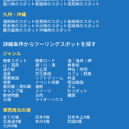
香川県のスポット
愛媛県のスポット
高知県のスポット
九州・沖縄
福岡県のスポット
佐賀県のスポット
長崎県のスポット
熊本県のスポット
大分県のスポット
宮崎県のスポット
鹿児島県のスポット
沖縄県のスポット
詳細条件からツーリングスポットを探す
ジャンル
絶景スポット
絶景ロード
海｜海岸｜岬
山｜高原
湖｜川｜滝
食事処
道の駅
お土産
神社｜寺院
温泉
文化施設
カフェ｜軽食
商業施設
ソフトクリーム
林道
夜景
イベント体験
宿泊施設
美術館｜資料館
海鮮
ダム
キャンプ場
スイーツ
珍スポット
動植物園
お肉
麺類
お酒
ライダーハウス
東西南北の端
全ての端
日本4端
日本本土4端
北海道4端
本州4端
四国4端
九州4端