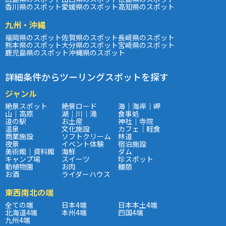
香川県のスポット
愛媛県のスポット
高知県のスポット
九州・沖縄
福岡県のスポット
佐賀県のスポット
長崎県のスポット
熊本県のスポット
大分県のスポット
宮崎県のスポット
鹿児島県のスポット
沖縄県のスポット
詳細条件からツーリングスポットを探す
ジャンル
絶景スポット
絶景ロード
海｜海岸｜岬
山｜高原
湖｜川｜滝
食事処
道の駅
お土産
神社｜寺院
温泉
文化施設
カフェ｜軽食
商業施設
ソフトクリーム
林道
夜景
イベント体験
宿泊施設
美術館｜資料館
海鮮
ダム
キャンプ場
スイーツ
珍スポット
動植物園
お肉
麺類
お酒
ライダーハウス
東西南北の端
全ての端
日本4端
日本本土4端
北海道4端
本州4端
四国4端
九州4端