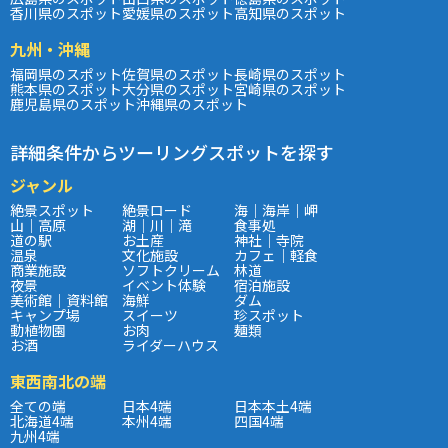
香川県のスポット
愛媛県のスポット
高知県のスポット
九州・沖縄
福岡県のスポット
佐賀県のスポット
長崎県のスポット
熊本県のスポット
大分県のスポット
宮崎県のスポット
鹿児島県のスポット
沖縄県のスポット
詳細条件からツーリングスポットを探す
ジャンル
絶景スポット
絶景ロード
海｜海岸｜岬
山｜高原
湖｜川｜滝
食事処
道の駅
お土産
神社｜寺院
温泉
文化施設
カフェ｜軽食
商業施設
ソフトクリーム
林道
夜景
イベント体験
宿泊施設
美術館｜資料館
海鮮
ダム
キャンプ場
スイーツ
珍スポット
動植物園
お肉
麺類
お酒
ライダーハウス
東西南北の端
全ての端
日本4端
日本本土4端
北海道4端
本州4端
四国4端
九州4端