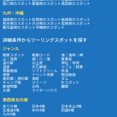
香川県のスポット
愛媛県のスポット
高知県のスポット
九州・沖縄
福岡県のスポット
佐賀県のスポット
長崎県のスポット
熊本県のスポット
大分県のスポット
宮崎県のスポット
鹿児島県のスポット
沖縄県のスポット
詳細条件からツーリングスポットを探す
ジャンル
絶景スポット
絶景ロード
海｜海岸｜岬
山｜高原
湖｜川｜滝
食事処
道の駅
お土産
神社｜寺院
温泉
文化施設
カフェ｜軽食
商業施設
ソフトクリーム
林道
夜景
イベント体験
宿泊施設
美術館｜資料館
海鮮
ダム
キャンプ場
スイーツ
珍スポット
動植物園
お肉
麺類
お酒
ライダーハウス
東西南北の端
全ての端
日本4端
日本本土4端
北海道4端
本州4端
四国4端
九州4端