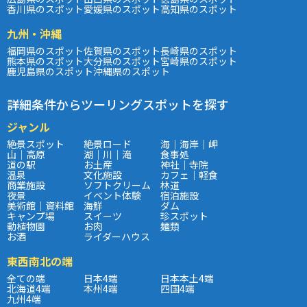
香川県のスポット
愛媛県のスポット
高知県のスポット
九州・沖縄
福岡県のスポット
佐賀県のスポット
長崎県のスポット
熊本県のスポット
大分県のスポット
宮崎県のスポット
鹿児島県のスポット
沖縄県のスポット
詳細条件からツーリングスポットを探す
ジャンル
絶景スポット
絶景ロード
海｜海岸｜岬
山｜高原
湖｜川｜滝
食事処
道の駅
お土産
神社｜寺院
温泉
文化施設
カフェ｜軽食
商業施設
ソフトクリーム
林道
夜景
イベント体験
宿泊施設
美術館｜資料館
海鮮
ダム
キャンプ場
スイーツ
珍スポット
動植物園
お肉
麺類
お酒
ライダーハウス
東西南北の端
全ての端
日本4端
日本本土4端
北海道4端
本州4端
四国4端
九州4端