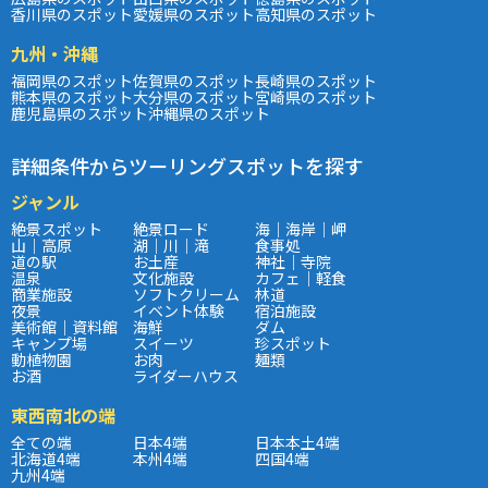
香川県のスポット
愛媛県のスポット
高知県のスポット
九州・沖縄
福岡県のスポット
佐賀県のスポット
長崎県のスポット
熊本県のスポット
大分県のスポット
宮崎県のスポット
鹿児島県のスポット
沖縄県のスポット
詳細条件からツーリングスポットを探す
ジャンル
絶景スポット
絶景ロード
海｜海岸｜岬
山｜高原
湖｜川｜滝
食事処
道の駅
お土産
神社｜寺院
温泉
文化施設
カフェ｜軽食
商業施設
ソフトクリーム
林道
夜景
イベント体験
宿泊施設
美術館｜資料館
海鮮
ダム
キャンプ場
スイーツ
珍スポット
動植物園
お肉
麺類
お酒
ライダーハウス
東西南北の端
全ての端
日本4端
日本本土4端
北海道4端
本州4端
四国4端
九州4端