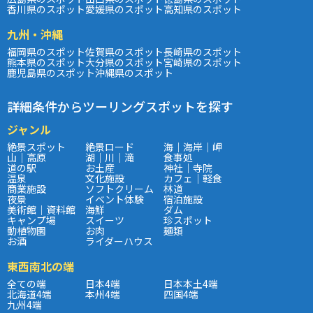
香川県のスポット
愛媛県のスポット
高知県のスポット
九州・沖縄
福岡県のスポット
佐賀県のスポット
長崎県のスポット
熊本県のスポット
大分県のスポット
宮崎県のスポット
鹿児島県のスポット
沖縄県のスポット
詳細条件からツーリングスポットを探す
ジャンル
絶景スポット
絶景ロード
海｜海岸｜岬
山｜高原
湖｜川｜滝
食事処
道の駅
お土産
神社｜寺院
温泉
文化施設
カフェ｜軽食
商業施設
ソフトクリーム
林道
夜景
イベント体験
宿泊施設
美術館｜資料館
海鮮
ダム
キャンプ場
スイーツ
珍スポット
動植物園
お肉
麺類
お酒
ライダーハウス
東西南北の端
全ての端
日本4端
日本本土4端
北海道4端
本州4端
四国4端
九州4端