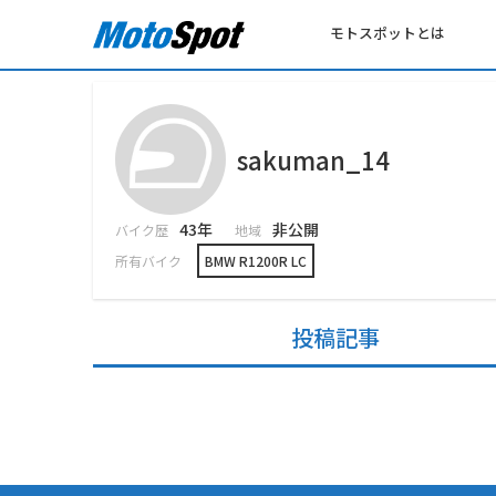
モトスポットとは
sakuman_14
43年
非公開
バイク歴
地域
所有バイク
BMW R1200R LC
投稿記事