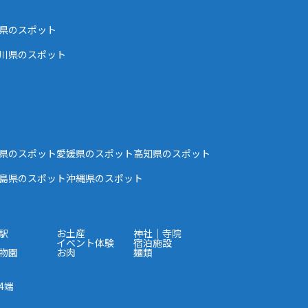
県のスポット
川県のスポット
県のスポット
愛媛県のスポット
高知県のスポット
島県のスポット
沖縄県のスポット
駅
お土産
神社｜寺院
イベント体験
宿泊施設
物園
お肉
麺類
4端