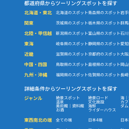
都道府県からツーリングスポットを探す
北海道・東北
北海道のスポット
青森県のスポット
岩手
関東
茨城県のスポット
栃木県のスポット
群馬
北陸・甲信越
新潟県のスポット
富山県のスポット
石川
東海
岐阜県のスポット
静岡県のスポット
愛知
近畿
滋賀県のスポット
京都府のスポット
大阪
中国・四国
鳥取県のスポット
島根県のスポット
岡山
九州・沖縄
福岡県のスポット
佐賀県のスポット
長崎
詳細条件からツーリングスポットを探す
ジャンル
絶景スポット
絶景ロード
海｜
温泉
文化施設
カフ
美術館｜資料館
海鮮
ダム
お酒
ライダーハウス
東西南北の端
全ての端
日本4端
日本