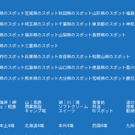
県のスポット
宮城県のスポット
秋田県のスポット
山形県のスポット
福島
県のスポット
埼玉県のスポット
千葉県のスポット
東京都のスポット
神奈
県のスポット
福井県のスポット
山梨県のスポット
長野県のスポット
県のスポット
三重県のスポット
府のスポット
兵庫県のスポット
奈良県のスポット
和歌山県のスポット
県のスポット
広島県のスポット
山口県のスポット
徳島県のスポット
香川
県のスポット
熊本県のスポット
大分県のスポット
宮崎県のスポット
鹿児
海岸｜岬
山｜高原
湖｜川｜滝
食事処
道の
ェ｜軽食
商業施設
ソフトクリーム
林道
夜景
キャンプ場
スイーツ
珍スポット
動植
本土4端
北海道4端
本州4端
四国4端
九州