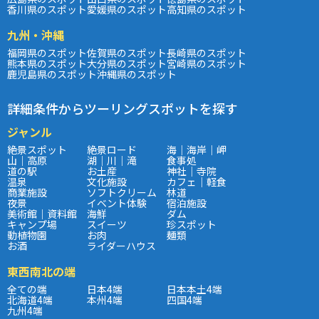
香川県のスポット
愛媛県のスポット
高知県のスポット
九州・沖縄
福岡県のスポット
佐賀県のスポット
長崎県のスポット
熊本県のスポット
大分県のスポット
宮崎県のスポット
鹿児島県のスポット
沖縄県のスポット
詳細条件からツーリングスポットを探す
ジャンル
絶景スポット
絶景ロード
海｜海岸｜岬
山｜高原
湖｜川｜滝
食事処
道の駅
お土産
神社｜寺院
温泉
文化施設
カフェ｜軽食
商業施設
ソフトクリーム
林道
夜景
イベント体験
宿泊施設
美術館｜資料館
海鮮
ダム
キャンプ場
スイーツ
珍スポット
動植物園
お肉
麺類
お酒
ライダーハウス
東西南北の端
全ての端
日本4端
日本本土4端
北海道4端
本州4端
四国4端
九州4端