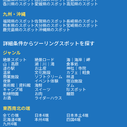
香川県のスポット
愛媛県のスポット
高知県のスポット
九州・沖縄
福岡県のスポット
佐賀県のスポット
長崎県のスポット
熊本県のスポット
大分県のスポット
宮崎県のスポット
鹿児島県のスポット
沖縄県のスポット
詳細条件からツーリングスポットを探す
ジャンル
絶景スポット
絶景ロード
海｜海岸｜岬
山｜高原
湖｜川｜滝
食事処
道の駅
お土産
神社｜寺院
温泉
文化施設
カフェ｜軽食
商業施設
ソフトクリーム
林道
夜景
イベント体験
宿泊施設
美術館｜資料館
海鮮
ダム
キャンプ場
スイーツ
珍スポット
動植物園
お肉
麺類
お酒
ライダーハウス
東西南北の端
全ての端
日本4端
日本本土4端
北海道4端
本州4端
四国4端
九州4端