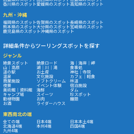
香川県のスポット
愛媛県のスポット
高知県のスポット
九州・沖縄
福岡県のスポット
佐賀県のスポット
長崎県のスポット
熊本県のスポット
大分県のスポット
宮崎県のスポット
鹿児島県のスポット
沖縄県のスポット
詳細条件からツーリングスポットを探す
ジャンル
絶景スポット
絶景ロード
海｜海岸｜岬
山｜高原
湖｜川｜滝
食事処
道の駅
お土産
神社｜寺院
温泉
文化施設
カフェ｜軽食
商業施設
ソフトクリーム
林道
夜景
イベント体験
宿泊施設
美術館｜資料館
海鮮
ダム
キャンプ場
スイーツ
珍スポット
動植物園
お肉
麺類
お酒
ライダーハウス
東西南北の端
全ての端
日本4端
日本本土4端
北海道4端
本州4端
四国4端
九州4端