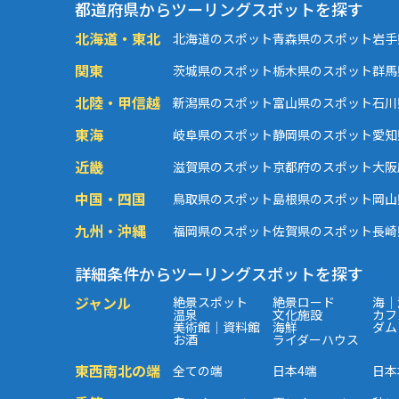
都道府県からツーリングスポットを探す
北海道・東北
北海道のスポット
青森県のスポット
岩手
関東
茨城県のスポット
栃木県のスポット
群馬
北陸・甲信越
新潟県のスポット
富山県のスポット
石川
東海
岐阜県のスポット
静岡県のスポット
愛知
近畿
滋賀県のスポット
京都府のスポット
大阪
中国・四国
鳥取県のスポット
島根県のスポット
岡山
九州・沖縄
福岡県のスポット
佐賀県のスポット
長崎
詳細条件からツーリングスポットを探す
ジャンル
絶景スポット
絶景ロード
海｜
温泉
文化施設
カフ
美術館｜資料館
海鮮
ダム
お酒
ライダーハウス
東西南北の端
全ての端
日本4端
日本