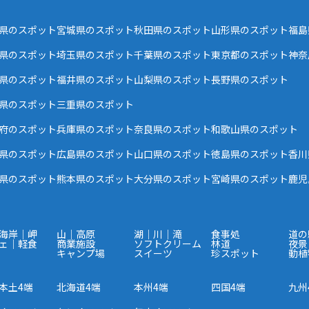
県のスポット
宮城県のスポット
秋田県のスポット
山形県のスポット
福島
県のスポット
埼玉県のスポット
千葉県のスポット
東京都のスポット
神奈
県のスポット
福井県のスポット
山梨県のスポット
長野県のスポット
県のスポット
三重県のスポット
府のスポット
兵庫県のスポット
奈良県のスポット
和歌山県のスポット
県のスポット
広島県のスポット
山口県のスポット
徳島県のスポット
香川
県のスポット
熊本県のスポット
大分県のスポット
宮崎県のスポット
鹿児
海岸｜岬
山｜高原
湖｜川｜滝
食事処
道の
ェ｜軽食
商業施設
ソフトクリーム
林道
夜景
キャンプ場
スイーツ
珍スポット
動植
本土4端
北海道4端
本州4端
四国4端
九州