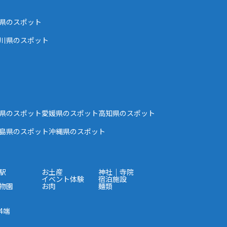
県のスポット
川県のスポット
県のスポット
愛媛県のスポット
高知県のスポット
島県のスポット
沖縄県のスポット
駅
お土産
神社｜寺院
イベント体験
宿泊施設
物園
お肉
麺類
4端