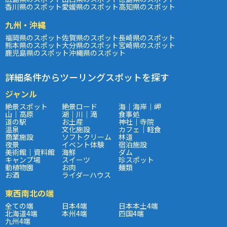
香川県のスポット
愛媛県のスポット
高知県のスポット
九州・沖縄
福岡県のスポット
佐賀県のスポット
長崎県のスポット
熊本県のスポット
大分県のスポット
宮崎県のスポット
鹿児島県のスポット
沖縄県のスポット
詳細条件からツーリングスポットを探す
ジャンル
絶景スポット
絶景ロード
海｜海岸｜岬
山｜高原
湖｜川｜滝
食事処
道の駅
お土産
神社｜寺院
温泉
文化施設
カフェ｜軽食
商業施設
ソフトクリーム
林道
夜景
イベント体験
宿泊施設
美術館｜資料館
海鮮
ダム
キャンプ場
スイーツ
珍スポット
動植物園
お肉
麺類
お酒
ライダーハウス
東西南北の端
全ての端
日本4端
日本本土4端
北海道4端
本州4端
四国4端
九州4端