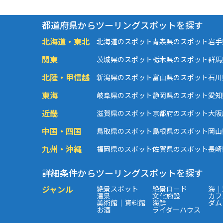
都道府県からツーリングスポットを探す
北海道・東北
北海道のスポット
青森県のスポット
岩手
関東
茨城県のスポット
栃木県のスポット
群馬
北陸・甲信越
新潟県のスポット
富山県のスポット
石川
東海
岐阜県のスポット
静岡県のスポット
愛知
近畿
滋賀県のスポット
京都府のスポット
大阪
中国・四国
鳥取県のスポット
島根県のスポット
岡山
九州・沖縄
福岡県のスポット
佐賀県のスポット
長崎
詳細条件からツーリングスポットを探す
ジャンル
絶景スポット
絶景ロード
海｜
温泉
文化施設
カフ
美術館｜資料館
海鮮
ダム
お酒
ライダーハウス