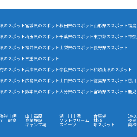
県のスポット
宮城県のスポット
秋田県のスポット
山形県のスポット
福島
県のスポット
埼玉県のスポット
千葉県のスポット
東京都のスポット
神奈
県のスポット
福井県のスポット
山梨県のスポット
長野県のスポット
県のスポット
三重県のスポット
府のスポット
兵庫県のスポット
奈良県のスポット
和歌山県のスポット
県のスポット
広島県のスポット
山口県のスポット
徳島県のスポット
香川
県のスポット
熊本県のスポット
大分県のスポット
宮崎県のスポット
鹿児
海岸｜岬
山｜高原
湖｜川｜滝
食事処
道の
ェ｜軽食
商業施設
ソフトクリーム
林道
夜景
キャンプ場
スイーツ
珍スポット
動植