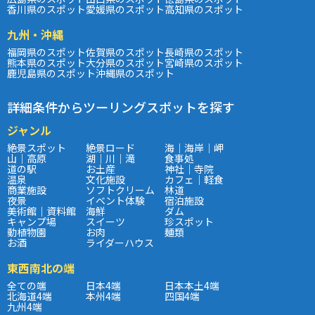
香川県のスポット
愛媛県のスポット
高知県のスポット
九州・沖縄
福岡県のスポット
佐賀県のスポット
長崎県のスポット
熊本県のスポット
大分県のスポット
宮崎県のスポット
鹿児島県のスポット
沖縄県のスポット
詳細条件からツーリングスポットを探す
ジャンル
絶景スポット
絶景ロード
海｜海岸｜岬
山｜高原
湖｜川｜滝
食事処
道の駅
お土産
神社｜寺院
温泉
文化施設
カフェ｜軽食
商業施設
ソフトクリーム
林道
夜景
イベント体験
宿泊施設
美術館｜資料館
海鮮
ダム
キャンプ場
スイーツ
珍スポット
動植物園
お肉
麺類
お酒
ライダーハウス
東西南北の端
全ての端
日本4端
日本本土4端
北海道4端
本州4端
四国4端
九州4端