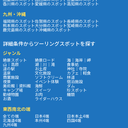
香川県のスポット
愛媛県のスポット
高知県のスポット
九州・沖縄
福岡県のスポット
佐賀県のスポット
長崎県のスポット
熊本県のスポット
大分県のスポット
宮崎県のスポット
鹿児島県のスポット
沖縄県のスポット
詳細条件からツーリングスポットを探す
ジャンル
絶景スポット
絶景ロード
海｜海岸｜岬
山｜高原
湖｜川｜滝
食事処
道の駅
お土産
神社｜寺院
温泉
文化施設
カフェ｜軽食
商業施設
ソフトクリーム
林道
夜景
イベント体験
宿泊施設
美術館｜資料館
海鮮
ダム
キャンプ場
スイーツ
珍スポット
動植物園
お肉
麺類
お酒
ライダーハウス
東西南北の端
全ての端
日本4端
日本本土4端
北海道4端
本州4端
四国4端
九州4端