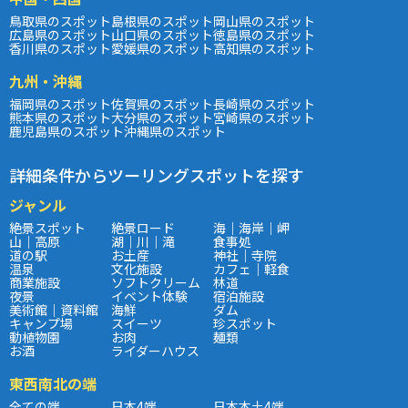
鳥取県のスポット
島根県のスポット
岡山県のスポット
広島県のスポット
山口県のスポット
徳島県のスポット
香川県のスポット
愛媛県のスポット
高知県のスポット
九州・沖縄
福岡県のスポット
佐賀県のスポット
長崎県のスポット
熊本県のスポット
大分県のスポット
宮崎県のスポット
鹿児島県のスポット
沖縄県のスポット
詳細条件からツーリングスポットを探す
ジャンル
絶景スポット
絶景ロード
海｜海岸｜岬
山｜高原
湖｜川｜滝
食事処
道の駅
お土産
神社｜寺院
温泉
文化施設
カフェ｜軽食
商業施設
ソフトクリーム
林道
夜景
イベント体験
宿泊施設
美術館｜資料館
海鮮
ダム
キャンプ場
スイーツ
珍スポット
動植物園
お肉
麺類
お酒
ライダーハウス
東西南北の端
全ての端
日本4端
日本本土4端