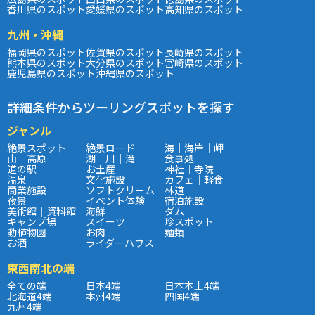
香川県のスポット
愛媛県のスポット
高知県のスポット
九州・沖縄
福岡県のスポット
佐賀県のスポット
長崎県のスポット
熊本県のスポット
大分県のスポット
宮崎県のスポット
鹿児島県のスポット
沖縄県のスポット
詳細条件からツーリングスポットを探す
ジャンル
絶景スポット
絶景ロード
海｜海岸｜岬
山｜高原
湖｜川｜滝
食事処
道の駅
お土産
神社｜寺院
温泉
文化施設
カフェ｜軽食
商業施設
ソフトクリーム
林道
夜景
イベント体験
宿泊施設
美術館｜資料館
海鮮
ダム
キャンプ場
スイーツ
珍スポット
動植物園
お肉
麺類
お酒
ライダーハウス
東西南北の端
全ての端
日本4端
日本本土4端
北海道4端
本州4端
四国4端
九州4端