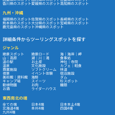
香川県のスポット
愛媛県のスポット
高知県のスポット
九州・沖縄
福岡県のスポット
佐賀県のスポット
長崎県のスポット
熊本県のスポット
大分県のスポット
宮崎県のスポット
鹿児島県のスポット
沖縄県のスポット
詳細条件からツーリングスポットを探す
ジャンル
絶景スポット
絶景ロード
海｜海岸｜岬
山｜高原
湖｜川｜滝
食事処
道の駅
お土産
神社｜寺院
温泉
文化施設
カフェ｜軽食
商業施設
ソフトクリーム
林道
夜景
イベント体験
宿泊施設
美術館｜資料館
海鮮
ダム
キャンプ場
スイーツ
珍スポット
動植物園
お肉
麺類
お酒
ライダーハウス
東西南北の端
全ての端
日本4端
日本本土4端
北海道4端
本州4端
四国4端
九州4端