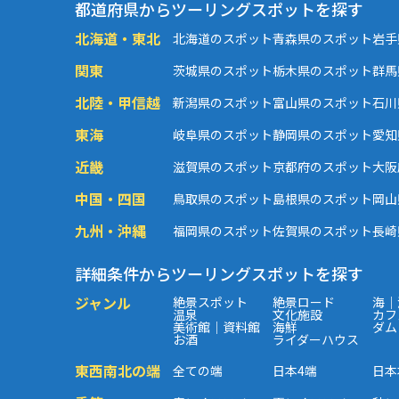
都道府県からツーリングスポットを探す
北海道・東北
北海道のスポット
青森県のスポット
岩手
関東
茨城県のスポット
栃木県のスポット
群馬
北陸・甲信越
新潟県のスポット
富山県のスポット
石川
東海
岐阜県のスポット
静岡県のスポット
愛知
近畿
滋賀県のスポット
京都府のスポット
大阪
中国・四国
鳥取県のスポット
島根県のスポット
岡山
九州・沖縄
福岡県のスポット
佐賀県のスポット
長崎
詳細条件からツーリングスポットを探す
ジャンル
絶景スポット
絶景ロード
海｜
温泉
文化施設
カフ
美術館｜資料館
海鮮
ダム
お酒
ライダーハウス
東西南北の端
全ての端
日本4端
日本