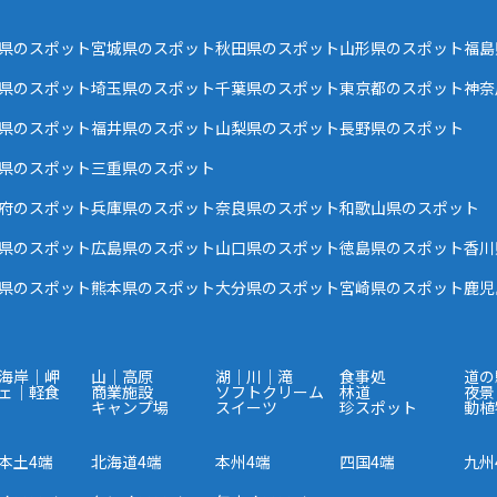
県のスポット
宮城県のスポット
秋田県のスポット
山形県のスポット
福島
県のスポット
埼玉県のスポット
千葉県のスポット
東京都のスポット
神奈
県のスポット
福井県のスポット
山梨県のスポット
長野県のスポット
県のスポット
三重県のスポット
府のスポット
兵庫県のスポット
奈良県のスポット
和歌山県のスポット
県のスポット
広島県のスポット
山口県のスポット
徳島県のスポット
香川
県のスポット
熊本県のスポット
大分県のスポット
宮崎県のスポット
鹿児
海岸｜岬
山｜高原
湖｜川｜滝
食事処
道の
ェ｜軽食
商業施設
ソフトクリーム
林道
夜景
キャンプ場
スイーツ
珍スポット
動植
本土4端
北海道4端
本州4端
四国4端
九州