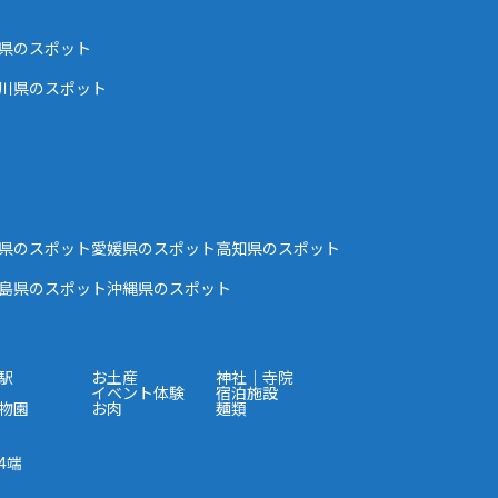
県のスポット
川県のスポット
県のスポット
愛媛県のスポット
高知県のスポット
島県のスポット
沖縄県のスポット
駅
お土産
神社｜寺院
イベント体験
宿泊施設
物園
お肉
麺類
4端