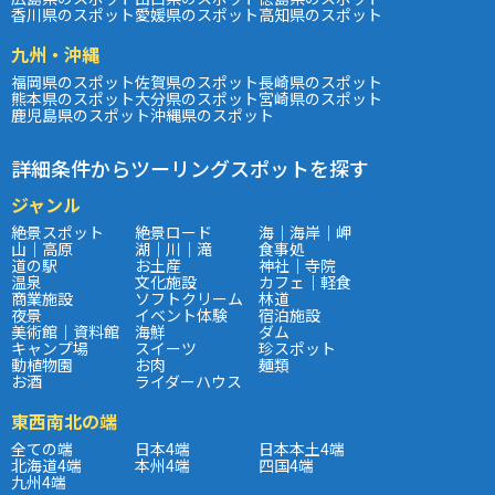
香川県のスポット
愛媛県のスポット
高知県のスポット
九州・沖縄
福岡県のスポット
佐賀県のスポット
長崎県のスポット
熊本県のスポット
大分県のスポット
宮崎県のスポット
鹿児島県のスポット
沖縄県のスポット
詳細条件からツーリングスポットを探す
ジャンル
絶景スポット
絶景ロード
海｜海岸｜岬
山｜高原
湖｜川｜滝
食事処
道の駅
お土産
神社｜寺院
温泉
文化施設
カフェ｜軽食
商業施設
ソフトクリーム
林道
夜景
イベント体験
宿泊施設
美術館｜資料館
海鮮
ダム
キャンプ場
スイーツ
珍スポット
動植物園
お肉
麺類
お酒
ライダーハウス
東西南北の端
全ての端
日本4端
日本本土4端
北海道4端
本州4端
四国4端
九州4端