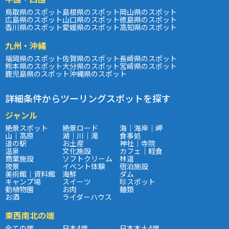
鳥取県のスポット
島根県のスポット
岡山県のスポット
広島県のスポット
山口県のスポット
徳島県のスポット
香川県のスポット
愛媛県のスポット
高知県のスポット
九州・沖縄
福岡県のスポット
佐賀県のスポット
長崎県のスポット
熊本県のスポット
大分県のスポット
宮崎県のスポット
鹿児島県のスポット
沖縄県のスポット
詳細条件からツーリングスポットを探す
ジャンル
絶景スポット
絶景ロード
海｜海岸｜岬
山｜高原
湖｜川｜滝
食事処
道の駅
お土産
神社｜寺院
温泉
文化施設
カフェ｜軽食
商業施設
ソフトクリーム
林道
夜景
イベント体験
宿泊施設
美術館｜資料館
海鮮
ダム
キャンプ場
スイーツ
珍スポット
動植物園
お肉
麺類
お酒
ライダーハウス
東西南北の端
全ての端
日本4端
日本本土4端