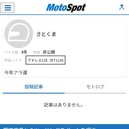
さとくま
4年
非公開
バイク歴
地域
所有バイク
アドレス125（DT11A)
今年アラ還
投稿記事
モトログ
記事はありません。