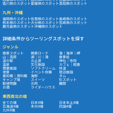
香川県のスポット
愛媛県のスポット
高知県のスポット
九州・沖縄
福岡県のスポット
佐賀県のスポット
長崎県のスポット
熊本県のスポット
大分県のスポット
宮崎県のスポット
鹿児島県のスポット
沖縄県のスポット
詳細条件からツーリングスポットを探す
ジャンル
絶景スポット
絶景ロード
海｜海岸｜岬
山｜高原
湖｜川｜滝
食事処
道の駅
お土産
神社｜寺院
温泉
文化施設
カフェ｜軽食
商業施設
ソフトクリーム
林道
夜景
イベント体験
宿泊施設
美術館｜資料館
海鮮
ダム
キャンプ場
スイーツ
珍スポット
動植物園
お肉
麺類
お酒
ライダーハウス
東西南北の端
全ての端
日本4端
日本本土4端
北海道4端
本州4端
四国4端
九州4端