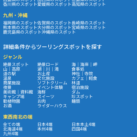
香川県のスポット
愛媛県のスポット
高知県のスポット
九州・沖縄
福岡県のスポット
佐賀県のスポット
長崎県のスポット
熊本県のスポット
大分県のスポット
宮崎県のスポット
鹿児島県のスポット
沖縄県のスポット
詳細条件からツーリングスポットを探す
ジャンル
絶景スポット
絶景ロード
海｜海岸｜岬
山｜高原
湖｜川｜滝
食事処
道の駅
お土産
神社｜寺院
温泉
文化施設
カフェ｜軽食
商業施設
ソフトクリーム
林道
夜景
イベント体験
宿泊施設
美術館｜資料館
海鮮
ダム
キャンプ場
スイーツ
珍スポット
動植物園
お肉
麺類
お酒
ライダーハウス
東西南北の端
全ての端
日本4端
日本本土4端
北海道4端
本州4端
四国4端
九州4端