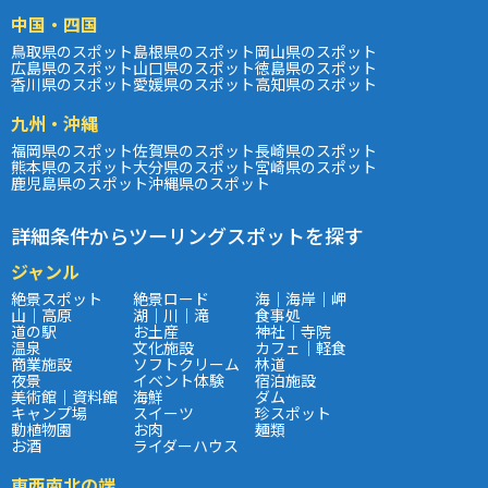
中国・四国
鳥取県のスポット
島根県のスポット
岡山県のスポット
広島県のスポット
山口県のスポット
徳島県のスポット
香川県のスポット
愛媛県のスポット
高知県のスポット
九州・沖縄
福岡県のスポット
佐賀県のスポット
長崎県のスポット
熊本県のスポット
大分県のスポット
宮崎県のスポット
鹿児島県のスポット
沖縄県のスポット
詳細条件からツーリングスポットを探す
ジャンル
絶景スポット
絶景ロード
海｜海岸｜岬
山｜高原
湖｜川｜滝
食事処
道の駅
お土産
神社｜寺院
温泉
文化施設
カフェ｜軽食
商業施設
ソフトクリーム
林道
夜景
イベント体験
宿泊施設
美術館｜資料館
海鮮
ダム
キャンプ場
スイーツ
珍スポット
動植物園
お肉
麺類
お酒
ライダーハウス
東西南北の端