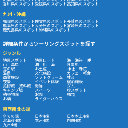
香川県のスポット
愛媛県のスポット
高知県のスポット
九州・沖縄
福岡県のスポット
佐賀県のスポット
長崎県のスポット
熊本県のスポット
大分県のスポット
宮崎県のスポット
鹿児島県のスポット
沖縄県のスポット
詳細条件からツーリングスポットを探す
ジャンル
絶景スポット
絶景ロード
海｜海岸｜岬
山｜高原
湖｜川｜滝
食事処
道の駅
お土産
神社｜寺院
温泉
文化施設
カフェ｜軽食
商業施設
ソフトクリーム
林道
夜景
イベント体験
宿泊施設
美術館｜資料館
海鮮
ダム
キャンプ場
スイーツ
珍スポット
動植物園
お肉
麺類
お酒
ライダーハウス
東西南北の端
全ての端
日本4端
日本本土4端
北海道4端
本州4端
四国4端
九州4端