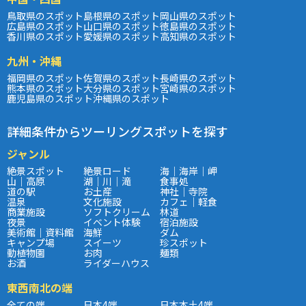
鳥取県のスポット
島根県のスポット
岡山県のスポット
広島県のスポット
山口県のスポット
徳島県のスポット
香川県のスポット
愛媛県のスポット
高知県のスポット
九州・沖縄
福岡県のスポット
佐賀県のスポット
長崎県のスポット
熊本県のスポット
大分県のスポット
宮崎県のスポット
鹿児島県のスポット
沖縄県のスポット
詳細条件からツーリングスポットを探す
ジャンル
絶景スポット
絶景ロード
海｜海岸｜岬
山｜高原
湖｜川｜滝
食事処
道の駅
お土産
神社｜寺院
温泉
文化施設
カフェ｜軽食
商業施設
ソフトクリーム
林道
夜景
イベント体験
宿泊施設
美術館｜資料館
海鮮
ダム
キャンプ場
スイーツ
珍スポット
動植物園
お肉
麺類
お酒
ライダーハウス
東西南北の端
全ての端
日本4端
日本本土4端