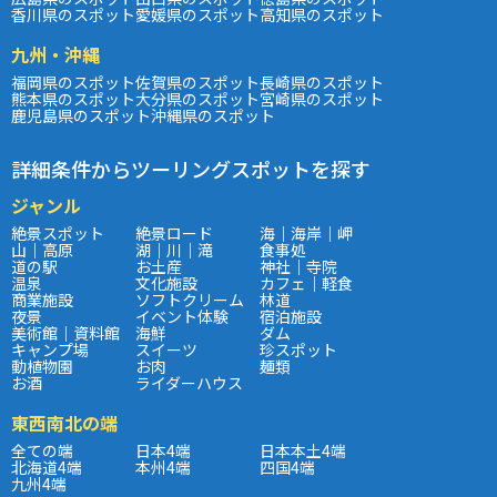
香川県のスポット
愛媛県のスポット
高知県のスポット
九州・沖縄
福岡県のスポット
佐賀県のスポット
長崎県のスポット
熊本県のスポット
大分県のスポット
宮崎県のスポット
鹿児島県のスポット
沖縄県のスポット
詳細条件からツーリングスポットを探す
ジャンル
絶景スポット
絶景ロード
海｜海岸｜岬
山｜高原
湖｜川｜滝
食事処
道の駅
お土産
神社｜寺院
温泉
文化施設
カフェ｜軽食
商業施設
ソフトクリーム
林道
夜景
イベント体験
宿泊施設
美術館｜資料館
海鮮
ダム
キャンプ場
スイーツ
珍スポット
動植物園
お肉
麺類
お酒
ライダーハウス
東西南北の端
全ての端
日本4端
日本本土4端
北海道4端
本州4端
四国4端
九州4端