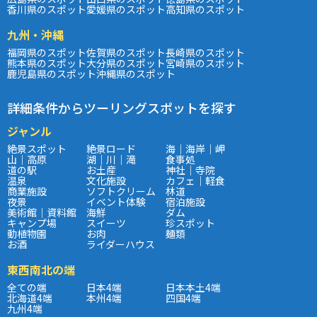
香川県のスポット
愛媛県のスポット
高知県のスポット
九州・沖縄
福岡県のスポット
佐賀県のスポット
長崎県のスポット
熊本県のスポット
大分県のスポット
宮崎県のスポット
鹿児島県のスポット
沖縄県のスポット
詳細条件からツーリングスポットを探す
ジャンル
絶景スポット
絶景ロード
海｜海岸｜岬
山｜高原
湖｜川｜滝
食事処
道の駅
お土産
神社｜寺院
温泉
文化施設
カフェ｜軽食
商業施設
ソフトクリーム
林道
夜景
イベント体験
宿泊施設
美術館｜資料館
海鮮
ダム
キャンプ場
スイーツ
珍スポット
動植物園
お肉
麺類
お酒
ライダーハウス
東西南北の端
全ての端
日本4端
日本本土4端
北海道4端
本州4端
四国4端
九州4端