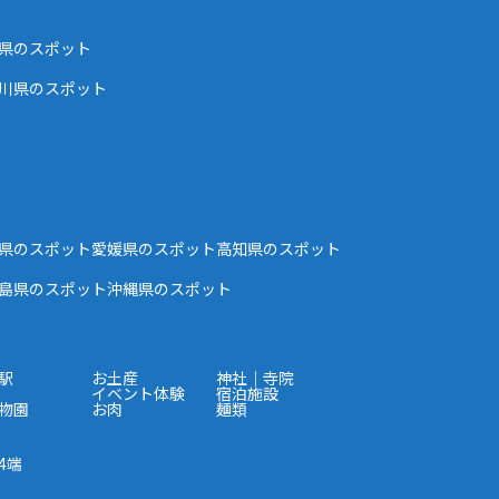
県のスポット
川県のスポット
県のスポット
愛媛県のスポット
高知県のスポット
島県のスポット
沖縄県のスポット
駅
お土産
神社｜寺院
イベント体験
宿泊施設
物園
お肉
麺類
4端