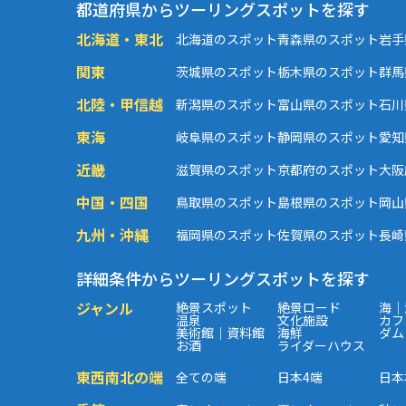
都道府県からツーリングスポットを探す
北海道・東北
北海道のスポット
青森県のスポット
岩手
関東
茨城県のスポット
栃木県のスポット
群馬
北陸・甲信越
新潟県のスポット
富山県のスポット
石川
東海
岐阜県のスポット
静岡県のスポット
愛知
近畿
滋賀県のスポット
京都府のスポット
大阪
中国・四国
鳥取県のスポット
島根県のスポット
岡山
九州・沖縄
福岡県のスポット
佐賀県のスポット
長崎
詳細条件からツーリングスポットを探す
ジャンル
絶景スポット
絶景ロード
海｜
温泉
文化施設
カフ
美術館｜資料館
海鮮
ダム
お酒
ライダーハウス
東西南北の端
全ての端
日本4端
日本