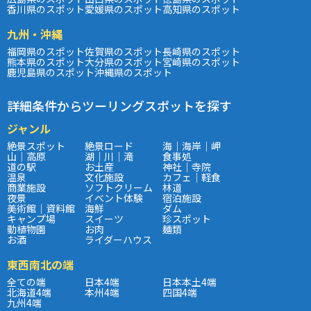
香川県のスポット
愛媛県のスポット
高知県のスポット
九州・沖縄
福岡県のスポット
佐賀県のスポット
長崎県のスポット
熊本県のスポット
大分県のスポット
宮崎県のスポット
鹿児島県のスポット
沖縄県のスポット
詳細条件からツーリングスポットを探す
ジャンル
絶景スポット
絶景ロード
海｜海岸｜岬
山｜高原
湖｜川｜滝
食事処
道の駅
お土産
神社｜寺院
温泉
文化施設
カフェ｜軽食
商業施設
ソフトクリーム
林道
夜景
イベント体験
宿泊施設
美術館｜資料館
海鮮
ダム
キャンプ場
スイーツ
珍スポット
動植物園
お肉
麺類
お酒
ライダーハウス
東西南北の端
全ての端
日本4端
日本本土4端
北海道4端
本州4端
四国4端
九州4端