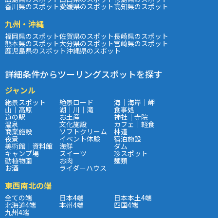
香川県のスポット
愛媛県のスポット
高知県のスポット
九州・沖縄
福岡県のスポット
佐賀県のスポット
長崎県のスポット
熊本県のスポット
大分県のスポット
宮崎県のスポット
鹿児島県のスポット
沖縄県のスポット
詳細条件からツーリングスポットを探す
ジャンル
絶景スポット
絶景ロード
海｜海岸｜岬
山｜高原
湖｜川｜滝
食事処
道の駅
お土産
神社｜寺院
温泉
文化施設
カフェ｜軽食
商業施設
ソフトクリーム
林道
夜景
イベント体験
宿泊施設
美術館｜資料館
海鮮
ダム
キャンプ場
スイーツ
珍スポット
動植物園
お肉
麺類
お酒
ライダーハウス
東西南北の端
全ての端
日本4端
日本本土4端
北海道4端
本州4端
四国4端
九州4端