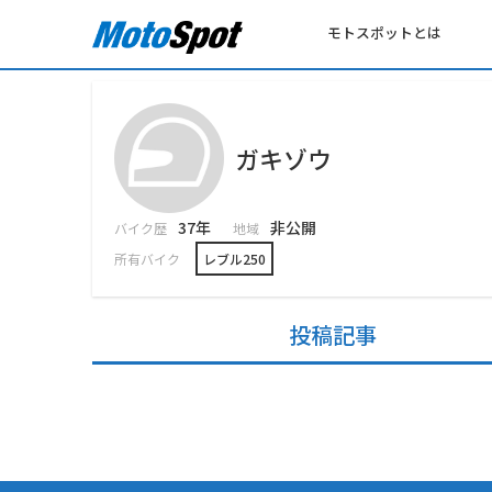
モトスポットとは
ガキゾウ
37年
非公開
バイク歴
地域
所有バイク
レブル250
投稿記事