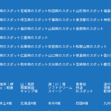
県のスポット
宮城県のスポット
秋田県のスポット
山形県のスポット
福島
県のスポット
埼玉県のスポット
千葉県のスポット
東京都のスポット
神奈
県のスポット
福井県のスポット
山梨県のスポット
長野県のスポット
県のスポット
三重県のスポット
府のスポット
兵庫県のスポット
奈良県のスポット
和歌山県のスポット
県のスポット
広島県のスポット
山口県のスポット
徳島県のスポット
香川
県のスポット
熊本県のスポット
大分県のスポット
宮崎県のスポット
鹿児
海岸｜岬
山｜高原
湖｜川｜滝
食事処
道の
ェ｜軽食
商業施設
ソフトクリーム
林道
夜景
キャンプ場
スイーツ
珍スポット
動植
本土4端
北海道4端
本州4端
四国4端
九州