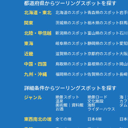
都道府県からツーリングスポットを探す
北海道・東北
北海道のスポット
青森県のスポット
岩手
関東
茨城県のスポット
栃木県のスポット
群馬
北陸・甲信越
新潟県のスポット
富山県のスポット
石川
東海
岐阜県のスポット
静岡県のスポット
愛知
近畿
滋賀県のスポット
京都府のスポット
大阪
中国・四国
鳥取県のスポット
島根県のスポット
岡山
九州・沖縄
福岡県のスポット
佐賀県のスポット
長崎
詳細条件からツーリングスポットを探す
ジャンル
絶景スポット
絶景ロード
海｜
温泉
文化施設
カフ
美術館｜資料館
海鮮
ダム
お酒
ライダーハウス
東西南北の端
全ての端
日本4端
日本