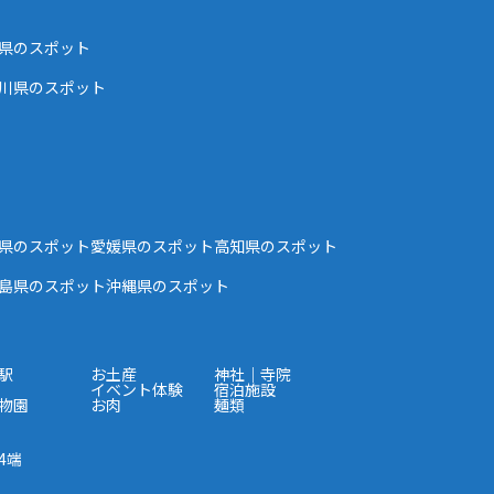
県のスポット
川県のスポット
県のスポット
愛媛県のスポット
高知県のスポット
島県のスポット
沖縄県のスポット
駅
お土産
神社｜寺院
イベント体験
宿泊施設
物園
お肉
麺類
4端