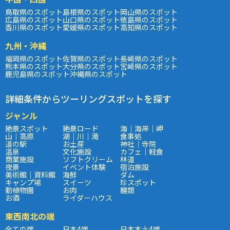
鳥取県のスポット
島根県のスポット
岡山県のスポット
広島県のスポット
山口県のスポット
徳島県のスポット
香川県のスポット
愛媛県のスポット
高知県のスポット
九州・沖縄
福岡県のスポット
佐賀県のスポット
長崎県のスポット
熊本県のスポット
大分県のスポット
宮崎県のスポット
鹿児島県のスポット
沖縄県のスポット
詳細条件からツーリングスポットを探す
ジャンル
絶景スポット
絶景ロード
海｜海岸｜岬
山｜高原
湖｜川｜滝
食事処
道の駅
お土産
神社｜寺院
温泉
文化施設
カフェ｜軽食
商業施設
ソフトクリーム
林道
夜景
イベント体験
宿泊施設
美術館｜資料館
海鮮
ダム
キャンプ場
スイーツ
珍スポット
動植物園
お肉
麺類
お酒
ライダーハウス
東西南北の端
全ての端
日本4端
日本本土4端