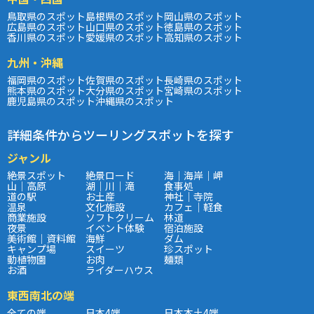
鳥取県のスポット
島根県のスポット
岡山県のスポット
広島県のスポット
山口県のスポット
徳島県のスポット
香川県のスポット
愛媛県のスポット
高知県のスポット
九州・沖縄
福岡県のスポット
佐賀県のスポット
長崎県のスポット
熊本県のスポット
大分県のスポット
宮崎県のスポット
鹿児島県のスポット
沖縄県のスポット
詳細条件からツーリングスポットを探す
ジャンル
絶景スポット
絶景ロード
海｜海岸｜岬
山｜高原
湖｜川｜滝
食事処
道の駅
お土産
神社｜寺院
温泉
文化施設
カフェ｜軽食
商業施設
ソフトクリーム
林道
夜景
イベント体験
宿泊施設
美術館｜資料館
海鮮
ダム
キャンプ場
スイーツ
珍スポット
動植物園
お肉
麺類
お酒
ライダーハウス
東西南北の端
全ての端
日本4端
日本本土4端