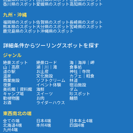
香川県のスポット
愛媛県のスポット
高知県のスポット
九州・沖縄
福岡県のスポット
佐賀県のスポット
長崎県のスポット
熊本県のスポット
大分県のスポット
宮崎県のスポット
鹿児島県のスポット
沖縄県のスポット
詳細条件からツーリングスポットを探す
ジャンル
絶景スポット
絶景ロード
海｜海岸｜岬
山｜高原
湖｜川｜滝
食事処
道の駅
お土産
神社｜寺院
温泉
文化施設
カフェ｜軽食
商業施設
ソフトクリーム
林道
夜景
イベント体験
宿泊施設
美術館｜資料館
海鮮
ダム
キャンプ場
スイーツ
珍スポット
動植物園
お肉
麺類
お酒
ライダーハウス
東西南北の端
全ての端
日本4端
日本本土4端
北海道4端
本州4端
四国4端
九州4端