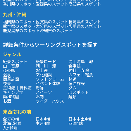
香川県のスポット
愛媛県のスポット
高知県のスポット
九州・沖縄
福岡県のスポット
佐賀県のスポット
長崎県のスポット
熊本県のスポット
大分県のスポット
宮崎県のスポット
鹿児島県のスポット
沖縄県のスポット
詳細条件からツーリングスポットを探す
ジャンル
絶景スポット
絶景ロード
海｜海岸｜岬
山｜高原
湖｜川｜滝
食事処
道の駅
お土産
神社｜寺院
温泉
文化施設
カフェ｜軽食
商業施設
ソフトクリーム
林道
夜景
イベント体験
宿泊施設
美術館｜資料館
海鮮
ダム
キャンプ場
スイーツ
珍スポット
動植物園
お肉
麺類
お酒
ライダーハウス
東西南北の端
全ての端
日本4端
日本本土4端
北海道4端
本州4端
四国4端
九州4端